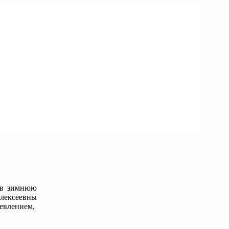
 в зимнюю
Алексеевны
шевлением,