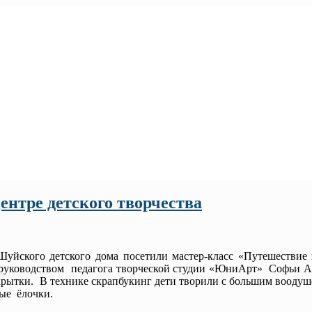
ентре детского творчества
ского детского дома посетили мастер-класс «Путешествие
 руководством педагога творческой студии «ЮниАрт» Софьи 
крытки. В технике скрапбукинг дети творили с большим вооду
ные ёлочки.