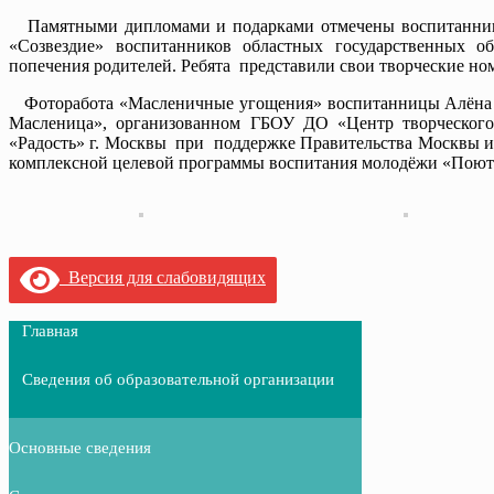
Памятными дипломами и подарками отмечены воспитанники з
«Созвездие» воспитанников областных государственных об
попечения родителей. Ребята представили свои творческие н
Фоторабота «Масленичные угощения» воспитанницы Алёна Г.
Масленица», организованном ГБОУ ДО «Центр творческого 
«Радость» г. Москвы при поддержке Правительства Москвы и 
комплексной целевой программы воспитания молодёжи «Поют
Версия для слабовидящих
Главная
Сведения об образовательной организации
Основные сведения