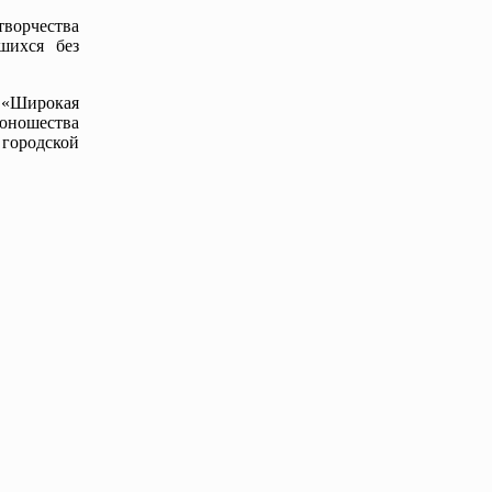
творчества
шихся без
 «Широкая
юношества
 городской