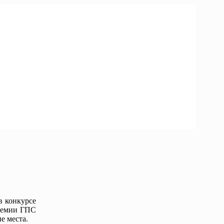
в конкурсе
адемии ГПС
е места.