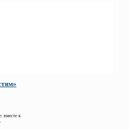
стям»
: вместе к
.