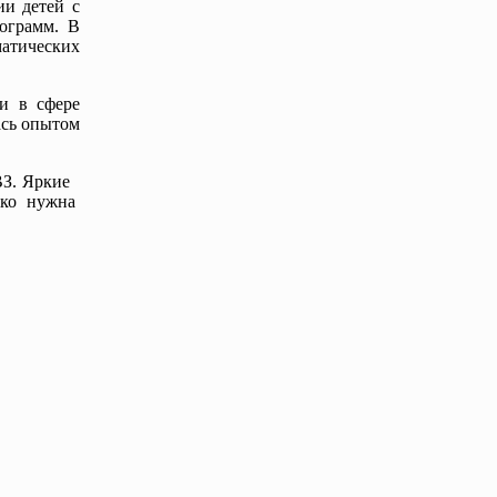
и детей с
ограмм. В
атических
и в сфере
ась опытом
ВЗ. Яркие
лько нужна