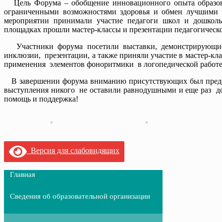
Цель Форума – обобщение инновационного опыта образоват
ограниченными возможностями здоровья и обмен лучшими п
мероприятии принимали участие педагоги школ и дошколь
площадках прошли мастер-классы и презентации педагогическо
Участники форума посетили выставки, демонстрирующие 
инклюзии, презентации, а также приняли участие в мастер-к
применения элементов фоноритмики в логопедической работе 
В завершении форума вниманию присутствующих был предст
выступления никого не оставили равнодушными и еще раз до
помощь и поддержка!
Версия для слабовидящих
Главная
Сведения об образовательной организации