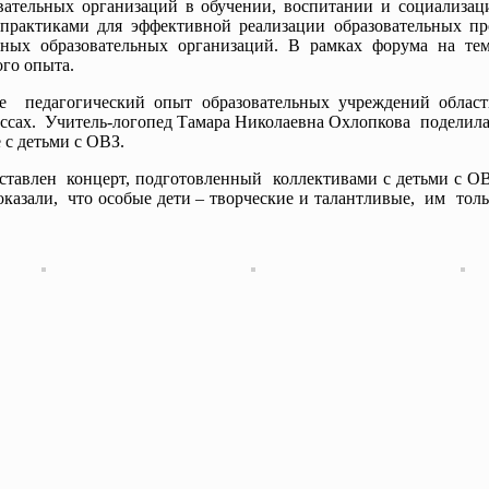
ельных организаций в обучении, воспитании и социализаци
рактиками для эффективной реализации образовательных пр
ных образовательных организаций. В рамках форума на тем
го опыта.
педагогический опыт образовательных учреждений област
лассах. Учитель-логопед Тамара Николаевна Охлопкова поделил
с детьми с ОВЗ.
авлен концерт, подготовленный коллективами с детьми с О
казали, что особые дети – творческие и талантливые, им то