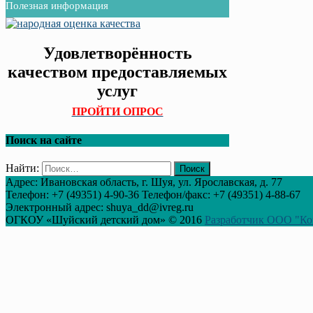
Полезная информация
Удовлетворённость
качеством предоставляемых
услуг
ПРОЙТИ ОПРОС
Поиск на сайте
Найти:
Адрес: Ивановская область, г. Шуя, ул. Ярославская, д. 77
Телефон: +7 (49351) 4-90-36 Телефон/факс: +7 (49351) 4-88-67
Электронный адрес: shuya_dd@ivreg.ru
ОГКОУ «Шуйский детский дом» © 2016
Разработчик ООО "Ко