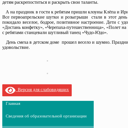
детям раскрепоститься и раскрыть свои таланты.
А на праздник в гости к ребятам пришли клоуны Клёпа и Ирис
Все первоапрельские шутки и розыгрыши стали в этот день
покидало веселое, бодрое, позитивное настроение. Дети с уд
«Достань конфетку», «Черепаха-путешественница», «Полет на
с ребятами станцевали шутливый танец «Чудо-Юдо».
День смеха в детском доме прошел весело и шумно. Праздни
удовольствие.
Версия для слабовидящих
Главная
Сведения об образовательной организации