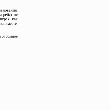
евнования.
а ребят не
играх, как
ска вместе
м огромное