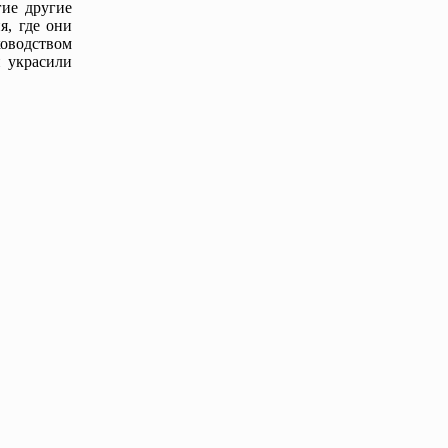
гие другие
я, где они
ководством
 украсили