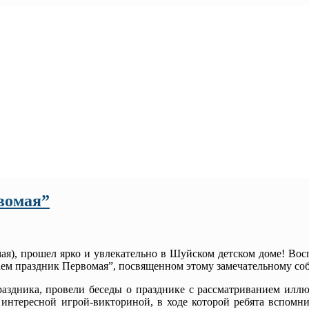
вомая”
я), прошел ярко и увлекательно в Шуйском детском доме! Во
аем праздник Первомая”, посвященном этому замечательному со
дника, провели беседы о празднике с рассматриванием иллю
нтересной игрой-викториной, в ходе которой ребята вспомн