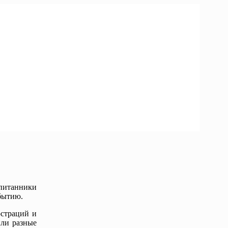
спитанники
бытию.
страций и
или разные