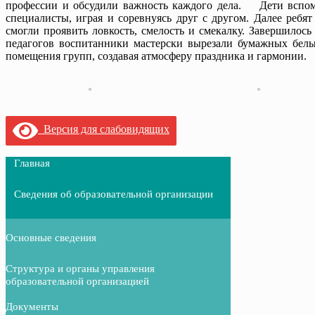
профессии и обсудили важность каждого дела. Дети вспоми
специалисты, играя и соревнуясь друг с другом. Далее ребя
смогли проявить ловкость, смелость и смекалку. Завершилос
педагогов воспитанники мастерски вырезали бумажных бел
помещения групп, создавая атмосферу праздника и гармонии.
Версия для слабовидящих
Главная
Сведения об образовательной организации
Основные сведения
Структура и органы управления
образовательной организацией
Документы