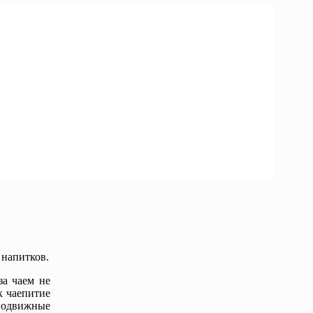
 напитков.
а чаем не
к чаепитие
 подвижные