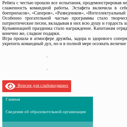
Ребята с честью прошли все испытания, продемонстрировав не
слаженность командной работы. Эстафета включила в себя
боеприпасов», «Саперов», «Разведчиков», «Интеллектуальный 
Особенно трогательной частью программы стало творчес
патриотические песни, вкладывая в них всю душу и гордость за
Кульминацией праздника стало награждение. Капитанам отряд
конечно же, сладкие подарки.
Игра прошла в атмосфере дружбы, задора и здорового соперн
укрепить командный дух, но и в полной мере осознать величи
Версия для слабовидящих
Главная
Сведения об образовательной организации