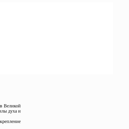
 в Великой
илы духа и
укрепление