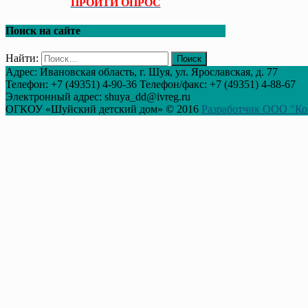
ПРОЙТИ ОПРОС
Поиск на сайте
Найти:
Адрес: Ивановская область, г. Шуя, ул. Ярославская, д. 77
Телефон: +7 (49351) 4-90-36 Телефон/факс: +7 (49351) 4-88-67
Электронный адрес: shuya_dd@ivreg.ru
ОГКОУ «Шуйский детский дом» © 2016
Разработчик ООО "Ко