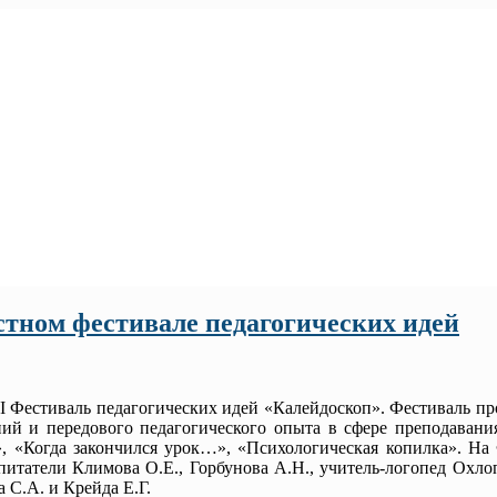
астном фестивале педагогических идей
I Фестиваль педагогических идей «Калейдоскоп». Фестиваль пр
й и передового педагогического опыта в сфере преподавани
», «Когда закончился урок…», «Психологическая копилка». На
итатели Климова О.Е., Горбунова А.Н., учитель-логопед Охлоп
 С.А. и Крейда Е.Г.