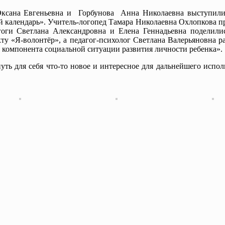
сана Евгеньевна и Горбунова Анна Николаевна выступили 
ый календарь». Учитель-логопед Тамара Николаевна Охлопкова п
гоги Светлана Александровна и Елена Геннадьевна поделили
у «Я-волонтёр», а педагог-психолог Светлана Валерьяновна ра
о компонента социальной ситуации развития личности ребенка».
ь для себя что-то новое и интересное для дальнейшего испол