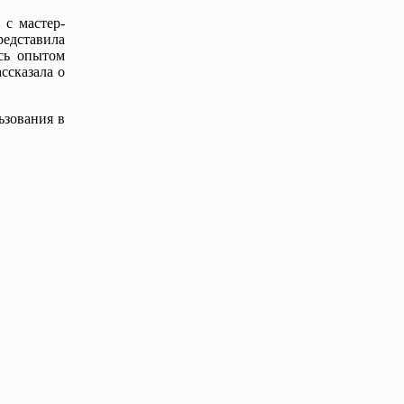
с мастер-
редставила
сь опытом
ссказала о
ьзования в