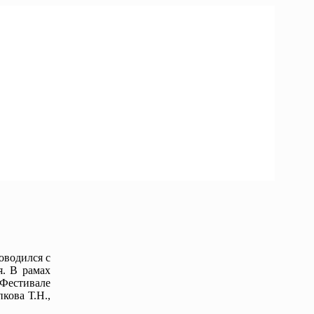
оводился с
я. В рамах
 Фестивале
кова Т.Н.,