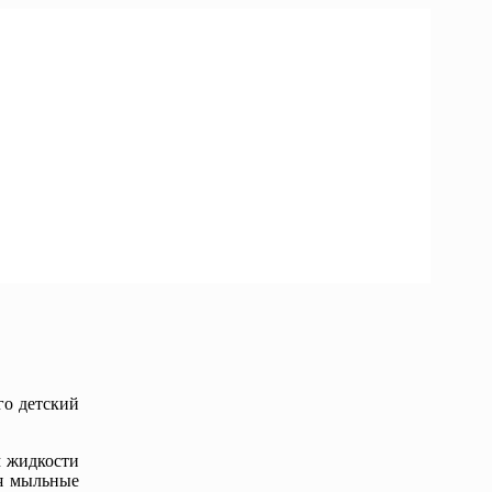
го детский
м жидкости
ся мыльные