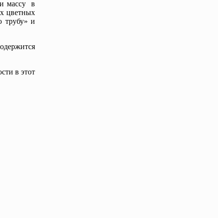
ми массу в
их цветных
ю трубу» и
родержится
сти в этот