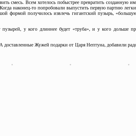
вить смесь. Всем хотелось побыстрее превратить созданную и
Когда наконец-то попробовали выпустить первую партию легк
ьшой формой получилось извлечь гигантский пузырь, «большу
пузырей, у кого длиннее будет «труба», и у кого дольше п
А доставленные Жужей подарки от Царя Нептуна, добавили радо