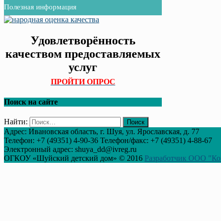
Полезная информация
Удовлетворённость
качеством предоставляемых
услуг
ПРОЙТИ ОПРОС
Поиск на сайте
Найти:
Адрес: Ивановская область, г. Шуя, ул. Ярославская, д. 77
Телефон: +7 (49351) 4-90-36 Телефон/факс: +7 (49351) 4-88-67
Электронный адрес: shuya_dd@ivreg.ru
ОГКОУ «Шуйский детский дом» © 2016
Разработчик ООО "Ко