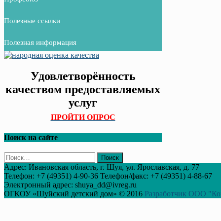
Полезные ссылки
Полезная информация
Удовлетворённость
качеством предоставляемых
услуг
ПРОЙТИ ОПРОС
Поиск на сайте
Найти:
Адрес: Ивановская область, г. Шуя, ул. Ярославская, д. 77
Телефон: +7 (49351) 4-90-36 Телефон/факс: +7 (49351) 4-88-67
Электронный адрес: shuya_dd@ivreg.ru
ОГКОУ «Шуйский детский дом» © 2016
Разработчик ООО "Ко