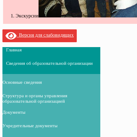
Экскурсии
Версия для слабовидящих
Главная
Сведения об образовательной организации
Основные сведения
Структура и органы управления
образовательной организацией
Документы
Учредительные документы