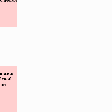
отическое
новская
йской
вий