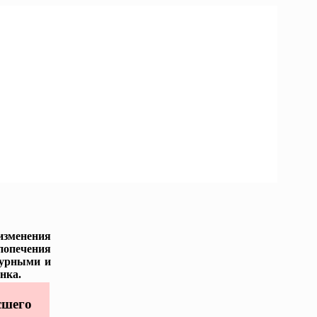
изменения
попечения
турными и
нка.
сшего