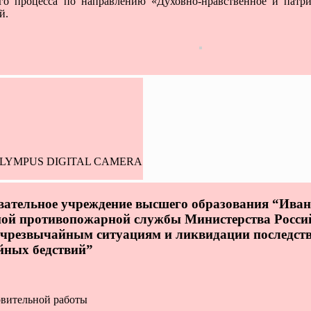
ого процесса по направлению «Духовно-нравственное и патри
й.
овательное учреждение высшего образования “Ива
нной противопожарной службы Министерства Росси
 чрезвычайным ситуациям и ликвидации последст
йных бедствий”
овительной работы